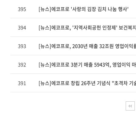
조
395
[뉴스]에코프로 '사랑의 김장 김치 나눔 행사'
회
수,
작
394
[뉴스]에코프로, '지역사회공헌 인정제' 보건복
성
일
393
[뉴스]에코프로, 2030년 매출 32조원 영업이익률
제
공
표
392
[뉴스]에코프로 3분기 매출 5943억, 영업이익 
391
[뉴스]에코프로 창립 26주년 기념식 "초격차 기