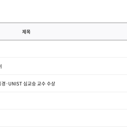
제목
어
경·UNIST 심교승 교수 수상