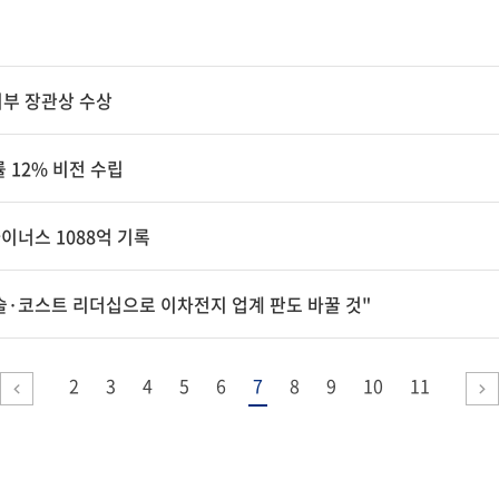
지부 장관상 수상
 12% 비전 수립
마이너스 1088억 기록
술·코스트 리더십으로 이차전지 업계 판도 바꿀 것"
2
3
4
5
6
7
8
9
10
11