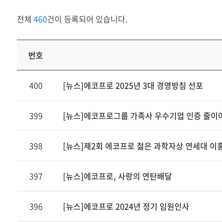
전체
460
건이 등록되어 있습니다.
번호
연
400
[뉴스]에코프로 2025년 3대 경영방침 선포
번,
파
일,
399
[뉴스]에코프로그룹 가족사 우수기업 인증 줄이
제
목,
398
[뉴스]제2회 에코프로 젊은 과학자상 연세대 이홍
카
테
고
397
[뉴스]에코프로, 사랑의 연탄배달
리,
작
396
[뉴스]에코프로 2024년 정기 임원인사
성
자,