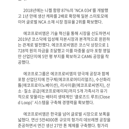
2018
년에는 니켈 함량
87%
의
'NCA 034'
를 개발했
고
1
년 만에 생산 캐파를
2
배로 확장해 일본 스미토모에
이어 글로벌
NCA
소재 시장 점유율
2
위를 확보했다
.
에코프로비엠은 기술 혁신을 통해 시장을 선도하면서
2019
년 코스닥에 입성해 자본시장과 본격적으로 윈윈하
는 관계로 발전했다
.
에코프로비엠은 코스닥 상장으로
1
728
억 원의 자금을 조달했고 이를 마중물 삼아 포항 영일
만 산업단지에
5
만 평 부지를 확보하고
CAM6
공장을 착
공했다
.
에코프로그룹은 에코프로비엠의 양극재 공장과 함께
포항 산업단지에 전구체
(
에코프로머티리얼즈
),
수산화리
튬
(
에코프로이노베이션
),
리사이클
(
에코프로씨엔지
),
산
소
·
질소 공급
(
에코프로에이피
)
까지
5
개 가족사가 유기
적으로 맞물리는 배터리 생태계인
‘
클로즈드 루프
(Close
d Loop)’
시스템을 구축해 경쟁력을 확보했다
.
에코프로비엠은 한국을 넘어 글로벌 시장으로 보폭을
넓혔다
.
연산
5
만
4000
톤 규모의 헝가리 데브레첸 공장을
준공하면서 연간 생산
27
만 톤 체제를 구축했다
.
헝가리