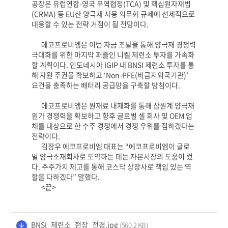
공장은 유럽연합
-
영국 무역협정
(TCA)
및 핵심원자재법
(CRMA)
등
EU
산 양극재 사용 의무화 규제에 선제적으로
대응할 수 있는 전략 거점이 될 전망이다
.
에코프로비엠은 이번 자금 조달을 통해 양극재 경쟁력
극대화를 위한 마지막 퍼즐인 니켈 제련소 투자를 가속화
할 계획이다
.
인도네시아
IGIP
내
BNSI
제련소 투자를 통
해 자원 주권을 확보하고
‘Non-PFE(
비금지외국기관
)’
요건을 충족하는 배터리 공급망을 구축할 방침이다
.
에코프로비엠은 원재료 내재화를 통해 삼원계 양극재
원가 경쟁력을 확보하고 향후 글로벌 셀 회사 및
OEM
업
체를 대상으로 한 수주 경쟁에서 경쟁 우위를 점하겠다는
전략이다
.
김장우 에코프로비엠 대표는
“
에코프로비엠이 글로
벌 양극소재회사로 도약하는 데는 자본시장의 도움이 컸
다
.
주주가치 제고를 통해 코스닥 상장사로 책임 있는 역
할을 다하겠다
”
말했다
.
<
끝
>
BNSI_제련소_현장_전경.jpg
(560.2 KB)