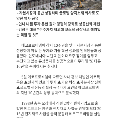
-
자본시장과 동반 성장하며 글로벌 양극소재 회사로 도
약한 역사 공유
-
인니 니켈 투자 통한 원가 경쟁력 강화로 성공신화 재현
-
김장우 대표
“
주주가치 제고해 코스닥 상장사로 책임있
는 역할 할 것
”
에코프로비엠이 창사
10
주년을 맞아 자본시장과 동반
성장하며 이뤄 온 투자와 기술 혁신 성과를 임직원들과 공
유했다
.
인도네시아 니켈 제련소 대주주 참여를 앞두고
추진되고 있는 유상증자를 성공적으로 마무리해
‘
또 다른
10
년
’
을 준비하자는 취지다
.
5
일 에코프로비엠에 따르면 사내 홍보 채널인 에코톡
톡은
▲
선제적 인프라 투자
▲
기술 혁신
▲
자본시장 신뢰
▲
글로벌 생산능력 확장 등
4
가지 요인을 에코프로비엠
의 지난
10
년간의 성장 동력으로 분석했다
.
1998
년 충북 오창에서 직원
2
명의 벤처기업으로 출
발한 에코프로는 환경과 전지재료 사업을 영위해 오다
20
16
년 전지재료 사업을 물적 분할해 에코프로비엠을 설립