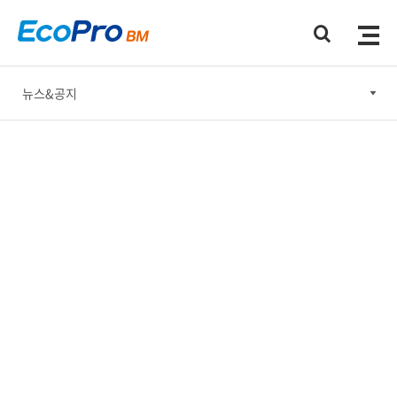
뉴스&공지
뉴스&공지
홍보간행물
홍보동영상
소셜미디어