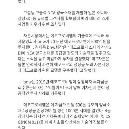
했다
.
고성능 고출력
NCA
양극소재를 개발해 일본 소니와
삼성
SDI
등 글로벌 고객사를 확보함에 따라 배터리 소재
사업을 키우기 위한 조치였다
.
자본시장에서는 에코프로비엠의 기술력에 주목해 투
자운영회사
bnw
가
2016
년 에코프로비엠에
600
억 원을
투자했다
.
김재욱
bnw
회장은
“
에코프로가 소니와 삼성
S
DI
에
NCA
양극소재를 공급할 정도의 기술력을 갖추고 있
다는 소식을 듣고 과감하게 투자를 결정했다
”
며
“
자본은
물론 인력까지 파견해 에코프로의 성장을 도와 자본시장
과 에코프로의 윈윈 모델을 구축했다
”
고 말했다
.
bnw
는
2019
년 에코프로비엠이 상장하자 투자금을
회수했는데
3
년 수익률이
91%
에 달해 이차전지 분야 성
공적인 투자 사례로 기록됐다
.
에코프로비엠은 이 자금으로 월
500
톤 규모의 양극소
재
4
공장을 준공하며 월 생산
1000
톤 시대를 열었다
. 4
공
장에서는 당시 전기차용 배터리 신소재였던 하이니켈
CS
G(NCM 811)
를 세계 최초로 양산하는 기술의 진보를 이
뤘다
.